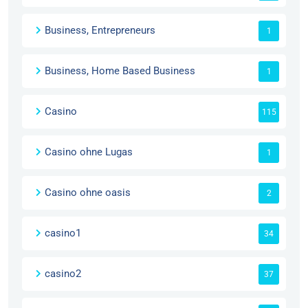
Business, Entrepreneurs
1
Business, Home Based Business
1
Casino
115
Casino ohne Lugas
1
Casino ohne oasis
2
casino1
34
casino2
37