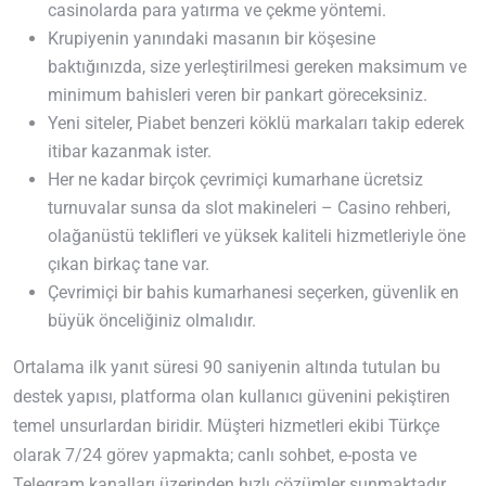
casinolarda para yatırma ve çekme yöntemi.
Krupiyenin yanındaki masanın bir köşesine
baktığınızda, size yerleştirilmesi gereken maksimum ve
minimum bahisleri veren bir pankart göreceksiniz.
Yeni siteler, Piabet benzeri köklü markaları takip ederek
itibar kazanmak ister.
Her ne kadar birçok çevrimiçi kumarhane ücretsiz
turnuvalar sunsa da slot makineleri – Casino rehberi,
olağanüstü teklifleri ve yüksek kaliteli hizmetleriyle öne
çıkan birkaç tane var.
Çevrimiçi bir bahis kumarhanesi seçerken, güvenlik en
büyük önceliğiniz olmalıdır.
Ortalama ilk yanıt süresi 90 saniyenin altında tutulan bu
destek yapısı, platforma olan kullanıcı güvenini pekiştiren
temel unsurlardan biridir. Müşteri hizmetleri ekibi Türkçe
olarak 7/24 görev yapmakta; canlı sohbet, e-posta ve
Telegram kanalları üzerinden hızlı çözümler sunmaktadır.