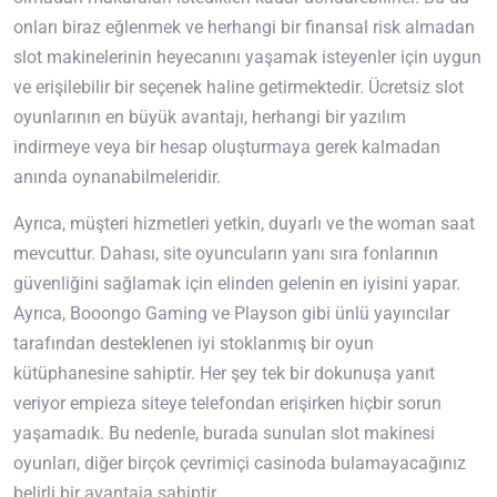
onları biraz eğlenmek ve herhangi bir finansal risk almadan
slot makinelerinin heyecanını yaşamak isteyenler için uygun
ve erişilebilir bir seçenek haline getirmektedir. Ücretsiz slot
oyunlarının en büyük avantajı, herhangi bir yazılım
indirmeye veya bir hesap oluşturmaya gerek kalmadan
anında oynanabilmeleridir.
Ayrıca, müşteri hizmetleri yetkin, duyarlı ve the woman saat
mevcuttur. Dahası, site oyuncuların yanı sıra fonlarının
güvenliğini sağlamak için elinden gelenin en iyisini yapar.
Ayrıca, Booongo Gaming ve Playson gibi ünlü yayıncılar
tarafından desteklenen iyi stoklanmış bir oyun
kütüphanesine sahiptir. Her şey tek bir dokunuşa yanıt
veriyor empieza siteye telefondan erişirken hiçbir sorun
yaşamadık. Bu nedenle, burada sunulan slot makinesi
oyunları, diğer birçok çevrimiçi casinoda bulamayacağınız
belirli bir avantaja sahiptir.