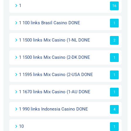
1
16
1 100 links Brasil Casino DONE
1
1 1500 links Mix Casino (1-NL DONE
2
1 1500 links Mix Casino (2-DK DONE
1
1 1595 links Mix Casino (2-USA DONE
1
1 1670 links Mix Casino (1-AU DONE
1
1 990 links Indonesia Casino DONE
4
10
1