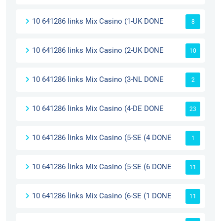
10 641286 links Mix Casino (1-UK DONE
8
10 641286 links Mix Casino (2-UK DONE
10
10 641286 links Mix Casino (3-NL DONE
2
10 641286 links Mix Casino (4-DE DONE
23
10 641286 links Mix Casino (5-SE (4 DONE
1
10 641286 links Mix Casino (5-SE (6 DONE
11
10 641286 links Mix Casino (6-SE (1 DONE
11