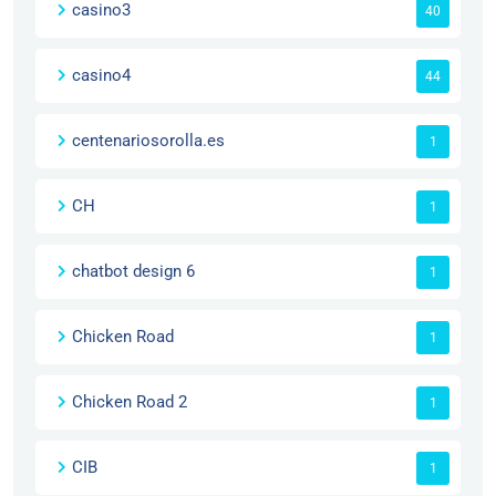
casino3
40
casino4
44
centenariosorolla.es
1
CH
1
chatbot design 6
1
Chicken Road
1
Chicken Road 2
1
CIB
1