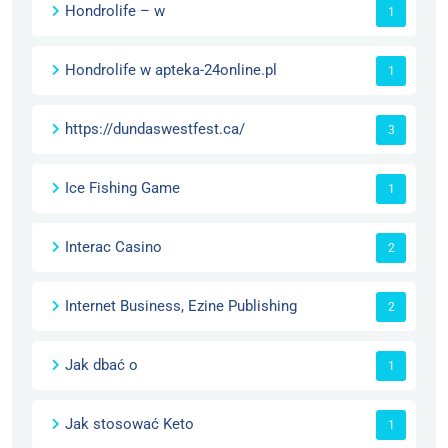
Hondrolife – w
1
Hondrolife w apteka-24online.pl
1
https://dundaswestfest.ca/
3
Ice Fishing Game
1
Interac Casino
2
Internet Business, Ezine Publishing
2
Jak dbać o
1
Jak stosować Keto
1