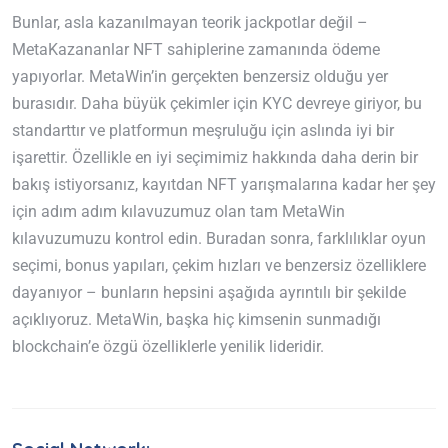
Bunlar, asla kazanılmayan teorik jackpotlar değil –
MetaKazananlar NFT sahiplerine zamanında ödeme
yapıyorlar. MetaWin’in gerçekten benzersiz olduğu yer
burasıdır. Daha büyük çekimler için KYC devreye giriyor, bu
standarttır ve platformun meşruluğu için aslında iyi bir
işarettir. Özellikle en iyi seçimimiz hakkında daha derin bir
bakış istiyorsanız, kayıtdan NFT yarışmalarına kadar her şey
için adım adım kılavuzumuz olan tam MetaWin
kılavuzumuzu kontrol edin. Buradan sonra, farklılıklar oyun
seçimi, bonus yapıları, çekim hızları ve benzersiz özelliklere
dayanıyor – bunların hepsini aşağıda ayrıntılı bir şekilde
açıklıyoruz. MetaWin, başka hiç kimsenin sunmadığı
blockchain’e özgü özelliklerle yenilik lideridir.