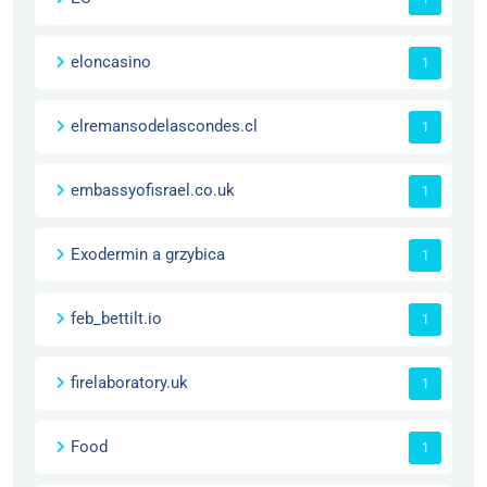
eloncasino
1
elremansodelascondes.cl
1
embassyofisrael.co.uk
1
Exodermin a grzybica
1
feb_bettilt.io
1
firelaboratory.uk
1
Food
1