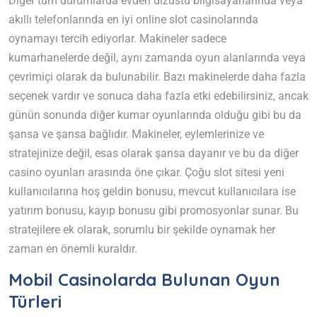
Diğer tüm durumlarda evden dizüstü bilgisayarlarında veya
akıllı telefonlarında en iyi online slot casinolarında
oynamayı tercih ediyorlar. Makineler sadece
kumarhanelerde değil, aynı zamanda oyun alanlarında veya
çevrimiçi olarak da bulunabilir. Bazı makinelerde daha fazla
seçenek vardır ve sonuca daha fazla etki edebilirsiniz, ancak
günün sonunda diğer kumar oyunlarında olduğu gibi bu da
şansa ve şansa bağlıdır. Makineler, eylemlerinize ve
stratejinize değil, esas olarak şansa dayanır ve bu da diğer
casino oyunları arasında öne çıkar. Çoğu slot sitesi yeni
kullanıcılarına hoş geldin bonusu, mevcut kullanıcılara ise
yatırım bonusu, kayıp bonusu gibi promosyonlar sunar. Bu
stratejilere ek olarak, sorumlu bir şekilde oynamak her
zaman en önemli kuraldır.
Mobil Casinolarda Bulunan Oyun
Türleri