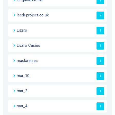
Le guide ultime
1
leedr-project.co.uk
2
Lizaro
1
Lizaro Casino
1
maclaren.es
1
mar_10
1
mar_2
1
mar_4
1