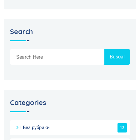
Search
Buscar
Categories
! Без рубрики
13