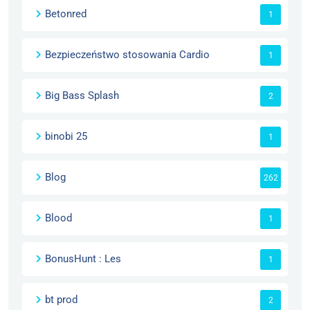
Betonred
1
Bezpieczeństwo stosowania Cardio
1
Big Bass Splash
2
binobi 25
1
Blog
262
Blood
1
BonusHunt : Les
1
bt prod
2