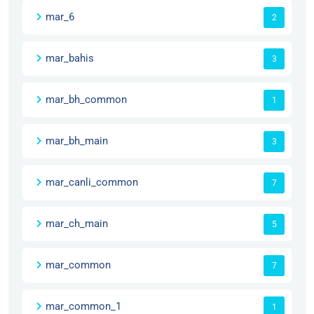
mar_6
2
mar_bahis
3
mar_bh_common
1
mar_bh_main
3
mar_canli_common
7
mar_ch_main
5
mar_common
7
mar_common_1
1