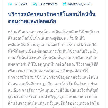
57 Views
0 Comments
marzo 28, 2026
บริการสมัครสมาชิกคาสิโนออนไลน์ขั้น
ตอนง่ายและปลอดภัย
พร้อมเปิดประสบการณ์ความตื่นเต้นระดับพรีเมียมกับคา
สิโนออนไลน์ชั้นนำ เส้นทางสู่ชัยชนะเริ่มต้นที่นี่
เพลิดเพลินกับเกมคุณภาพและโอกาสรับรางวัลใหญ่ได้
ทันทีที่ลงทะเบียน ขั้นตอนการเริ่มต้นใช้งานกับเว็บพนัน
ก่อนเริ่มต้นใช้งานกับเว็บพนัน ขั้นตอนแรกคือการเลือก
แพลตฟอร์มที่มีใบอนุญาตที่น่าเชื่อถือและรีวิวจากผู้ใช้ดี
เพื่อความปลอดภัยของข้อมูลและเงินทุน ต่อมาให้
ทำการสมัครสมาชิกโดยกรอกข้อมูลตามจริงและยืนยัน
ตัวตน จากนั้นศึกษากฎกติกาและโปรโมชั่นต่างๆ อย่าง
ละเอียด การจัดการเงินทุนอย่างมีวินัย เป็นหัวใจสำคัญที่
ผู้เล่นใหม่ต้องให้ความสำคัญสูงสุด กำหนดงบประมาณ
สำหรับการเล่นในแต่ละครั้งและยึดถืออย่างเคร่งครัด ไม่