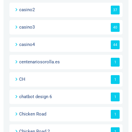
casino2
37
casino3
40
casino4
44
centenariosorolla.es
1
CH
1
chatbot design 6
1
Chicken Road
1
Chicken Road 2
1