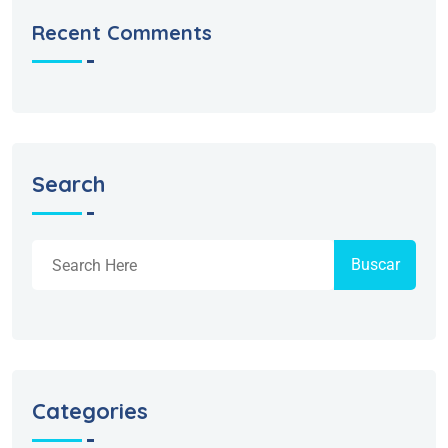
Recent Comments
Search
Buscar
Categories