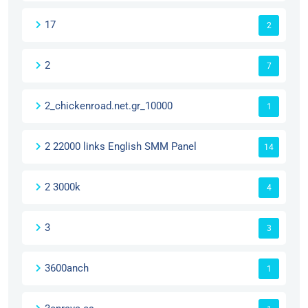
17
2
2
7
2_chickenroad.net.gr_10000
1
2 22000 links English SMM Panel
14
2 3000k
4
3
3
3600anch
1