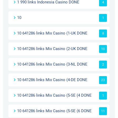
1 990 links Indonesia Casino DONE
4
10
1
10 641286 links Mix Casino (1-UK DONE
8
10 641286 links Mix Casino (2-UK DONE
10
10 641286 links Mix Casino (3-NL DONE
2
10 641286 links Mix Casino (4-DE DONE
23
10 641286 links Mix Casino (5-SE (4 DONE
1
10 641286 links Mix Casino (5-SE (6 DONE
11