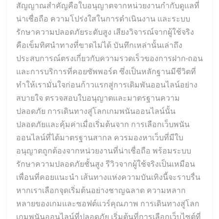
สัญญาณสำคัญคือใบอนุญาตจากหน่วยงานกำกับดูแลที่
น่าเชื่อถือ ความโปร่งใสในการดำเนินงาน และระบบ
รักษาความปลอดภัยระดับสูง เสียงวิจารณ์จากผู้ใช้จริง
คือเข็มทิศนำทางที่ขาดไม่ได้ บันทึกเหล่านั้นเล่าถึง
ประสบการณ์ตรงเกี่ยวกับความรวดเร็วของการฝาก-ถอน
และการบริการที่คอยซัพพอร์ต ซึ่งเป็นหลักฐานมีชีวิตที่
ทำให้เรามั่นใจก่อนก้าวแรกสู่การเดิมพันออนไลน์อย่าง
สบายใจ ตรวจสอบใบอนุญาตและมาตรฐานความ
ปลอดภัย การเดินทางสู่โลกเกมพนันออนไลน์นั้น
ปลอดภัยและคุ้มค่าเมื่อเริ่มต้นจาก การเลือกเว็บพนัน
ออนไลน์ที่ได้มาตรฐานสากล ควรมองหาเว็บที่มีใบ
อนุญาตถูกต้องจากหน่วยงานที่น่าเชื่อถือ พร้อมระบบ
รักษาความปลอดภัยชั้นสูง รีวิวจากผู้ใช้จริงเป็นเหมือน
เพื่อนที่คอยแนะนำ เส้นทางแห่งความบันเทิงนี้จะราบรื่น
หากเราเลือกจุดเริ่มต้นอย่างชาญฉลาด ความหลาก
หลายของเกมและซอฟต์แวร์คุณภาพ การเดินทางสู่โลก
เกมพนันออนไลน์ที่ปลอดภัย เริ่มต้นที่การเลือกเว็บไซต์ที่