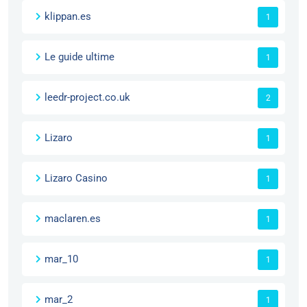
klippan.es
1
Le guide ultime
1
leedr-project.co.uk
2
Lizaro
1
Lizaro Casino
1
maclaren.es
1
mar_10
1
mar_2
1