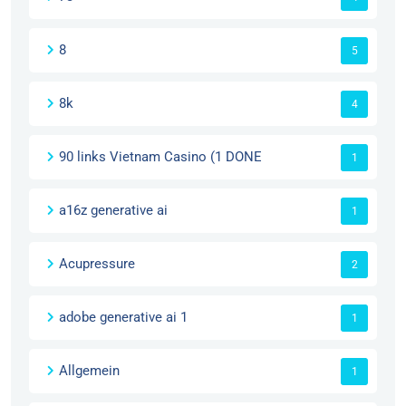
8
5
8k
4
90 links Vietnam Casino (1 DONE
1
a16z generative ai
1
Acupressure
2
adobe generative ai 1
1
Allgemein
1