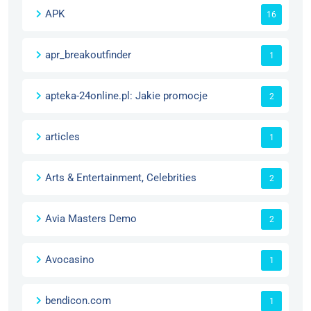
APK
16
apr_breakoutfinder
1
apteka-24online.pl: Jakie promocje
2
articles
1
Arts & Entertainment, Celebrities
2
Avia Masters Demo
2
Avocasino
1
bendicon.com
1