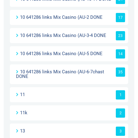
10 641286 links Mix Casino (AU-2 DONE
17
10 641286 links Mix Casino (AU-3-4 DONE
23
10 641286 links Mix Casino (AU-5 DONE
14
10 641286 links Mix Casino (AU-6-7chast
35
DONE
11
1
11k
2
13
3