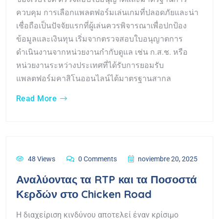
ควบคุม การเลือกแพลตฟอร์มเล่นเกมที่ปลอดภัยและน่า
เชื่อถือเป็นปัจจัยแรกที่ผู้เล่นควรพิจารณาเพื่อปกป้อง
ข้อมูลและเงินทุน เริ่มจากตรวจสอบใบอนุญาตการ
ดำเนินงานจากหน่วยงานกำกับดูแล เช่น ก.ส.ช. หรือ
หน่วยงานระหว่างประเทศที่ได้รับการยอมรับ
แพลตฟอร์มคาสิโนออนไลน์ได้มาตรฐานสากล
Read More
48 Views
0 Comments
noviembre 20, 2025
Αναλύοντας τα RTP και τα Ποσοστά
Κερδών στο Chicken Road
Η διαχείριση κινδύνου αποτελεί έναν κρίσιμο