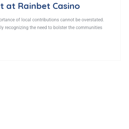
at Rainbet Casino
ortance of local contributions cannot be overstated.
gly recognizing the need to bolster the communities