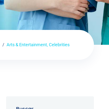
Arts & Entertainment, Celebrities
Buscar