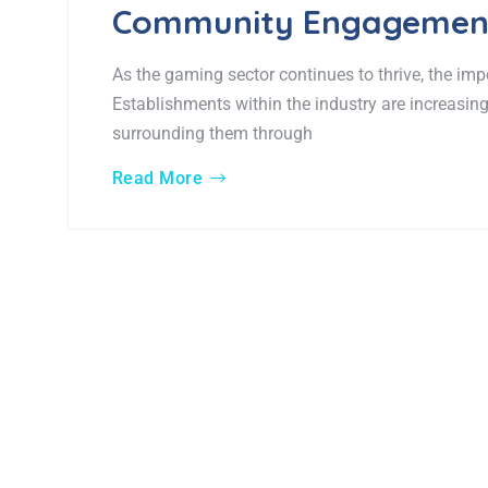
Community Engagement 
As the gaming sector continues to thrive, the imp
Establishments within the industry are increasin
surrounding them through
Read More