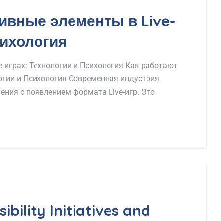
ивные элементы в Live-
сихология
-играх: Технологии и Психология Как работают
логии и Психология Современная индустрия
ения с появлением формата Live-игр. Это
ibility Initiatives and