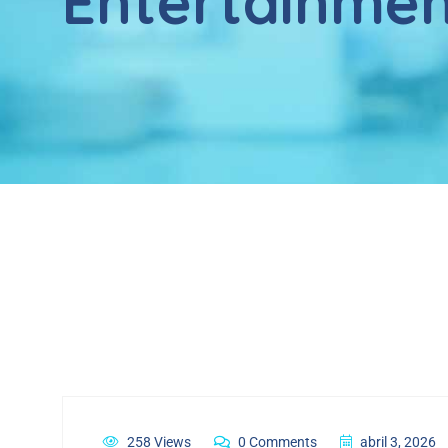
Entertainment
258 Views
0 Comments
abril 3, 2026