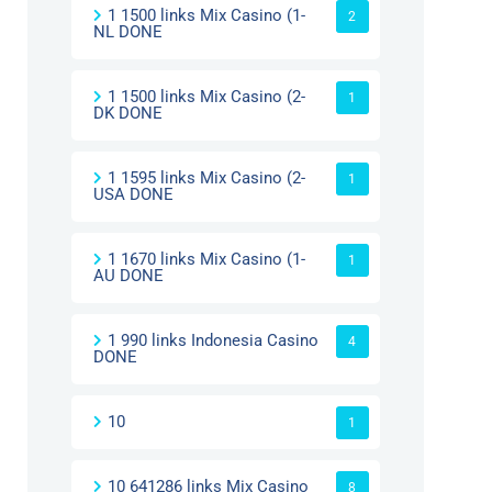
1 1500 links Mix Casino (1-
2
NL DONE
1 1500 links Mix Casino (2-
1
DK DONE
1 1595 links Mix Casino (2-
1
USA DONE
1 1670 links Mix Casino (1-
1
AU DONE
1 990 links Indonesia Casino
4
DONE
10
1
10 641286 links Mix Casino
8