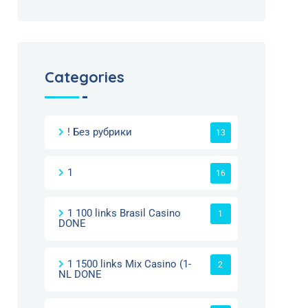
Categories
! Без рубрики
13
1
16
1 100 links Brasil Casino
1
DONE
1 1500 links Mix Casino (1-
2
NL DONE