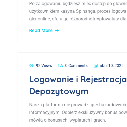
Po zalogowaniu będziesz mieć dostęp do głównej
użytkownikiem kasyna Spinanga, proces logowani
gier online, oferując różnorodne kryptowaluty dla
Read More
92 Views
0 Comments
abril 10, 2025
Logowanie i Rejestracj
Depozytowym
Nasza platforma nie prowadzi gier hazardowych 
informacyjnym. Odbierz ekskluzywny bonus powit
mówią o bonusach, wypłatach i grach.