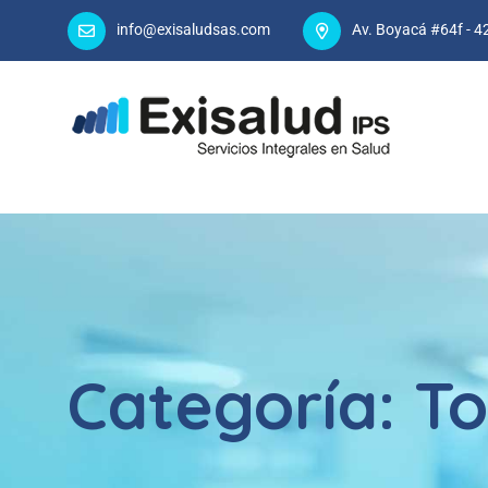
info@exisaludsas.com
Av. Boyacá #64f - 4
Categoría:
To