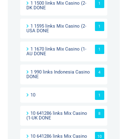
1 1500 links Mix Casino (2-
1
DK DONE
1 1595 links Mix Casino (2-
1
USA DONE
1 1670 links Mix Casino (1-
1
AU DONE
1 990 links Indonesia Casino
4
DONE
10
1
10 641286 links Mix Casino
8
(1-UK DONE
10 641286 links Mix Casino
10