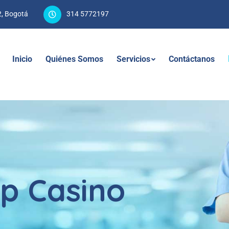
2, Bogotá
314 5772197
Inicio
Quiénes Somos
Servicios
Contáctanos
p Casino