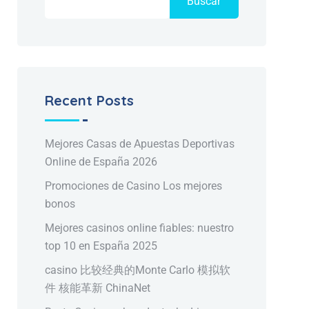
Buscar
Recent Posts
Mejores Casas de Apuestas Deportivas
Online de España 2026
Promociones de Casino Los mejores
bonos
Mejores casinos online fiables: nuestro
top 10 en España 2025
casino 比较经典的Monte Carlo 模拟软
件 核能革新 ChinaNet