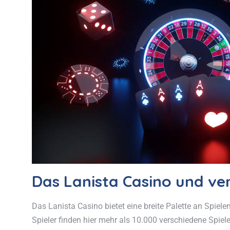
Das Lanista Casino und ve
Das Lanista Casino bietet eine breite Palette an Spiel
Spieler finden hier mehr als 10.000 verschiedene Spiele