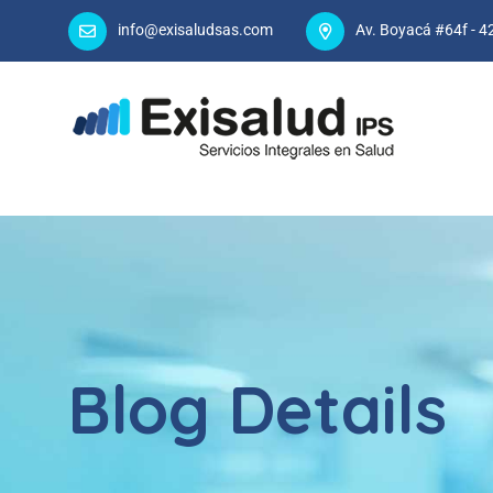
info@exisaludsas.com
Av. Boyacá #64f - 4
Blog Details