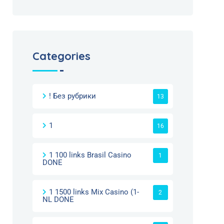
Categories
! Без рубрики
13
1
16
1 100 links Brasil Casino
1
DONE
1 1500 links Mix Casino (1-
2
NL DONE