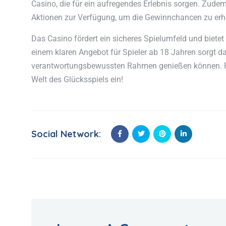
Casino, die für ein aufregendes Erlebnis sorgen. Zud
Aktionen zur Verfügung, um die Gewinnchancen zu er
Das Casino fördert ein sicheres Spielumfeld und biete
einem klaren Angebot für Spieler ab 18 Jahren sorgt da
verantwortungsbewussten Rahmen genießen können. Regi
Welt des Glücksspiels ein!
Social Network: