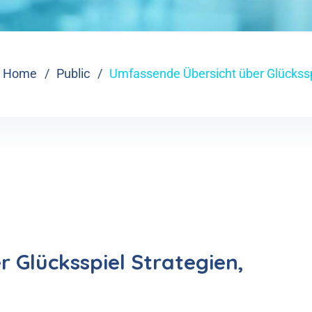
Home
Public
Umfassende Übersicht über Glückssp
 Glücksspiel Strategien,