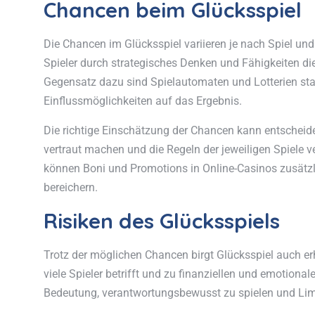
Chancen beim Glücksspiel
Die Chancen im Glücksspiel variieren je nach Spiel und
Spieler durch strategisches Denken und Fähigkeiten di
Gegensatz dazu sind Spielautomaten und Lotterien sta
Einflussmöglichkeiten auf das Ergebnis.
Die richtige Einschätzung der Chancen kann entscheide
vertraut machen und die Regeln der jeweiligen Spiele 
können Boni und Promotions in Online-Casinos zusätzl
bereichern.
Risiken des Glücksspiels
Trotz der möglichen Chancen birgt Glücksspiel auch erh
viele Spieler betrifft und zu finanziellen und emotiona
Bedeutung, verantwortungsbewusst zu spielen und Limit