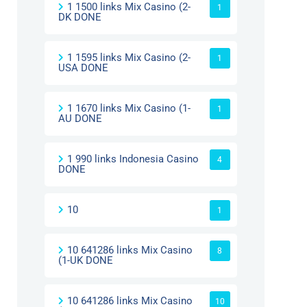
1 1500 links Mix Casino (2-
1
DK DONE
1 1595 links Mix Casino (2-
1
USA DONE
1 1670 links Mix Casino (1-
1
AU DONE
1 990 links Indonesia Casino
4
DONE
10
1
10 641286 links Mix Casino
8
(1-UK DONE
10 641286 links Mix Casino
10