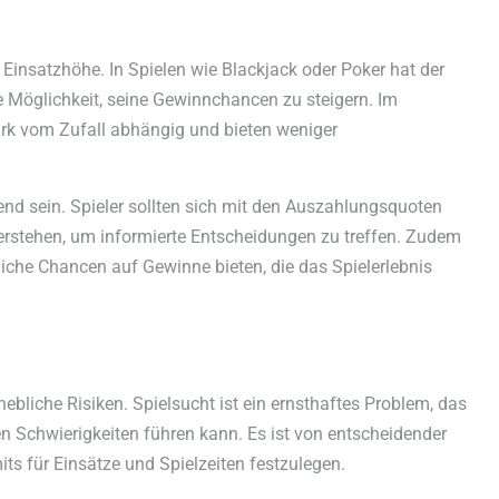
 Einsatzhöhe. In Spielen wie Blackjack oder Poker hat der
e Möglichkeit, seine Gewinnchancen zu steigern. Im
rk vom Zufall abhängig und bieten weniger
nd sein. Spieler sollten sich mit den Auszahlungsquoten
verstehen, um informierte Entscheidungen zu treffen. Zudem
iche Chancen auf Gewinne bieten, die das Spielerlebnis
ebliche Risiken. Spielsucht ist ein ernsthaftes Problem, das
len Schwierigkeiten führen kann. Es ist von entscheidender
s für Einsätze und Spielzeiten festzulegen.