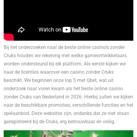
Bij het onderzoeken naar de beste online casino’s zonder
Cruks houden we rekening met welke gameontwikkelaars
worden ondersteund bij elk platform. Als eerste kijken we
naar de licenties waarover een casino zonder Cruks
beschikt. We beginnen onze top 5 met Qbet, wat uit
onderzoek naar voren kwam als het beste online casino
zonder Cruks van Nederland in 2026. Hierbij zullen we kijken
naar de beschikbare promoties, verschillende functies en het
spelaanbod. Deze websites zijn, ondanks dat ze niet staan
geregistreerd bij de Cruks, erg betrouwbaar en veilig.