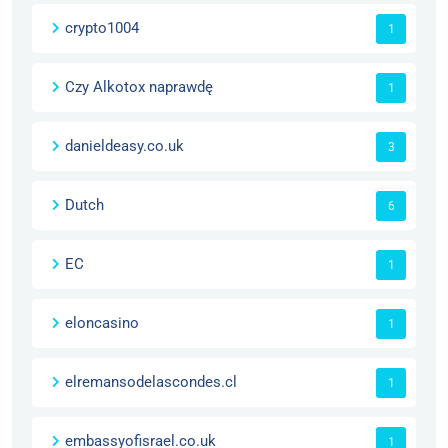
crypto1004
1
Czy Alkotox naprawdę
1
danieldeasy.co.uk
3
Dutch
6
EC
1
eloncasino
1
elremansodelascondes.cl
1
embassyofisrael.co.uk
1