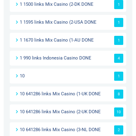
1 1500 links Mix Casino (2-DK DONE
1
1 1595 links Mix Casino (2-USA DONE
1
1 1670 links Mix Casino (1-AU DONE
1
1 990 links Indonesia Casino DONE
4
10
1
10 641286 links Mix Casino (1-UK DONE
8
10 641286 links Mix Casino (2-UK DONE
10
10 641286 links Mix Casino (3-NL DONE
2