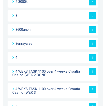
2 3000k
4
3
3
3600anch
1
3enraya.es
1
4
1
4 WEKS TASK 1100 over 4 weeks Croatia
1
Casino (WEK 2 DONE
4 WEKS TASK 1100 over 4 weeks Croatia
1
Casino (WEK 3