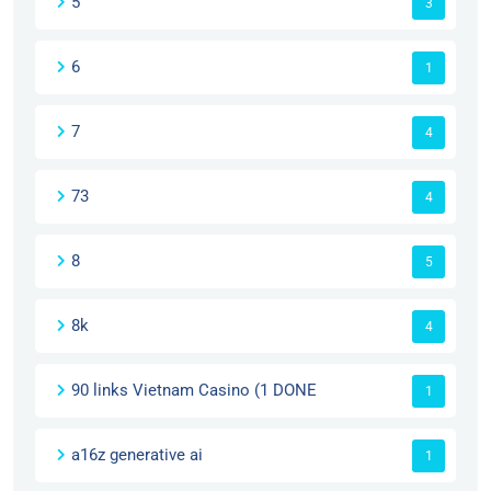
5
3
6
1
7
4
73
4
8
5
8k
4
90 links Vietnam Casino (1 DONE
1
a16z generative ai
1