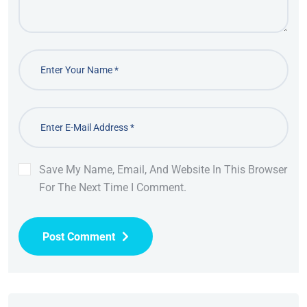
Save My Name, Email, And Website In This Browser
For The Next Time I Comment.
Post Comment