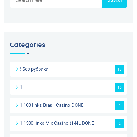
Categories
! Без рубрики
13
1
16
1 100 links Brasil Casino DONE
1
1 1500 links Mix Casino (1-NL DONE
2