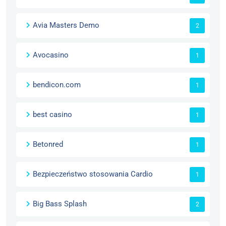
Avia Masters Demo
2
Avocasino
1
bendicon.com
1
best casino
1
Betonred
1
Bezpieczeństwo stosowania Cardio
1
Big Bass Splash
2