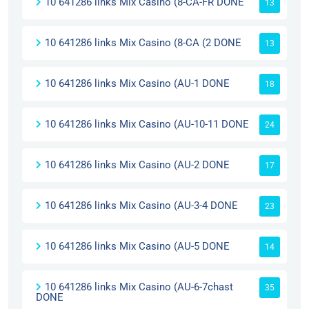
10 641286 links Mix Casino (8-CA-FR DONE
13
10 641286 links Mix Casino (8-CA (2 DONE
13
10 641286 links Mix Casino (AU-1 DONE
18
10 641286 links Mix Casino (AU-10-11 DONE
24
10 641286 links Mix Casino (AU-2 DONE
17
10 641286 links Mix Casino (AU-3-4 DONE
23
10 641286 links Mix Casino (AU-5 DONE
14
10 641286 links Mix Casino (AU-6-7chast
35
DONE