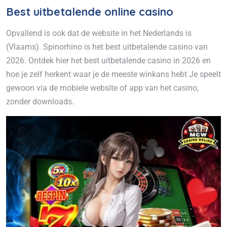
Best uitbetalende online casino
Opvallend is ook dat de website in het Nederlands is
(Vlaams). Spinorhino is het best uitbetalende casino van
2026. Ontdek hier het best uitbetalende casino in 2026 en
hoe je zelf herkent waar je de meeste winkans hebt Je speelt
gewoon via de mobiele website of app van het casino,
zonder downloads.