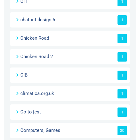
CH
1
chatbot design 6
1
Chicken Road
1
Chicken Road 2
1
CIB
1
climatica.org.uk
1
Co to jest
1
Computers, Games
30