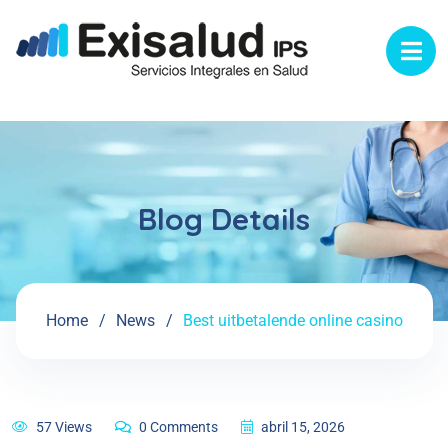
Blog Details
Home
News
Best uitbetalende online casino
57 Views
0 Comments
abril 15, 2026