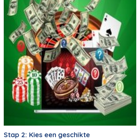
Stap 2: Kies een geschikte