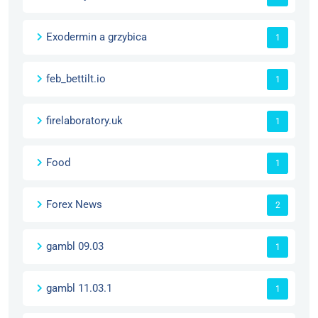
Exodermin a grzybica
1
feb_bettilt.io
1
firelaboratory.uk
1
Food
1
Forex News
2
gambl 09.03
1
gambl 11.03.1
1