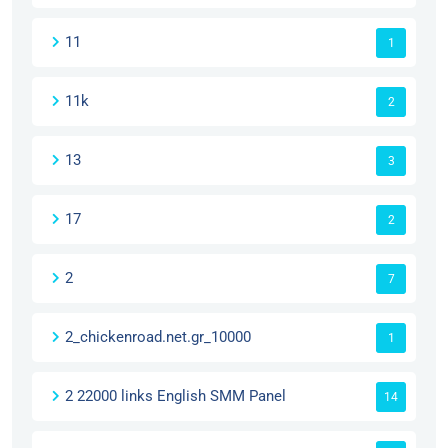
11
1
11k
2
13
3
17
2
2
7
2_chickenroad.net.gr_10000
1
2 22000 links English SMM Panel
14