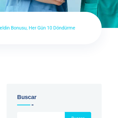
eldin Bonusu, Her Gün 10 Döndürme
Buscar