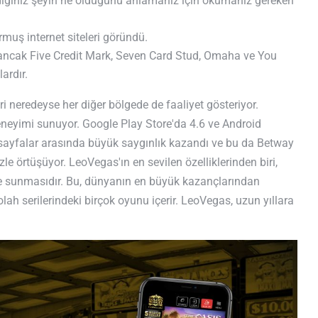
ldığınız şeyin ne olduğunu anlamanız için okumanız gereken
muş internet siteleri göründü.
 ancak Five Credit Mark, Seven Card Stud, Omaha ve You
ardır.
i neredeyse her diğer bölgede de faaliyet gösteriyor.
eneyimi sunuyor. Google Play Store'da 4.6 ve Android
ayfalar arasında büyük saygınlık kazandı ve bu da Betway
e örtüşüyor. LeoVegas'ın en sevilen özelliklerinden biri,
ze sunmasıdır. Bu, dünyanın en büyük kazançlarından
h serilerindeki birçok oyunu içerir. LeoVegas, uzun yıllara