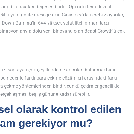
ar gibi unsurları değerlendirirler. Operatörlerin düzenli
ekli uyum göstermesi gerekir. Casino.ca'da ücretsiz oyunlar,
 Down Gaming'in 6×4 yüksek volatiliteli orman tarzı
binasyonlarıyla dolu yeni bir oyunu olan Beast Growth'ü çok
izi sağlayan çok çeşitli ödeme adımları bulunmaktadır.
 bu nedenle farklı para çekme çözümleri arasındaki farkı
ara çekme yöntemlerinden biridir, çünkü çekimler genellikle
erçekleşmesi beş iş gününe kadar sürebilir.
sel olarak kontrol edilen
mam gerekiyor mu?