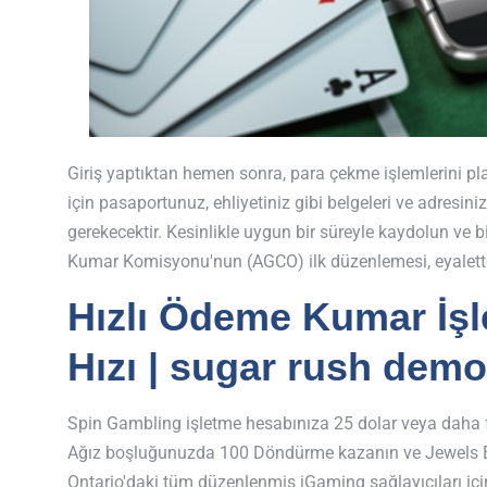
Giriş yaptıktan hemen sonra, para çekme işlemlerini p
için pasaportunuz, ehliyetiniz gibi belgeleri ve adresini
gerekecektir. Kesinlikle uygun bir süreyle kaydolun ve bir
Kumar Komisyonu'nun (AGCO) ilk düzenlemesi, eyalettek
Hızlı Ödeme Kumar İşl
Hızı | sugar rush dem
Spin Gambling işletme hesabınıza 25 dolar veya daha f
Ağız boşluğunuzda 100 Döndürme kazanın ve Jewels En
Ontario'daki tüm düzenlenmiş iGaming sağlayıcıları için