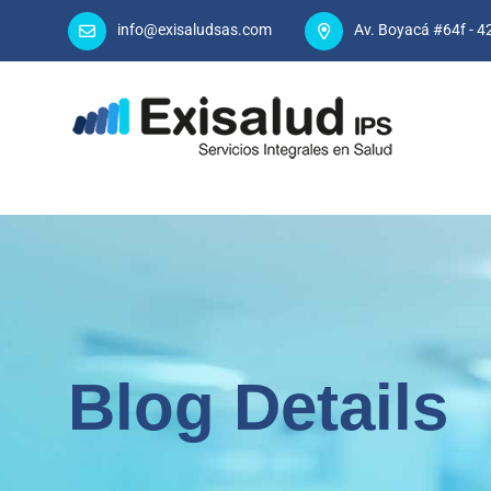
info@exisaludsas.com
Av. Boyacá #64f - 4
Blog Details