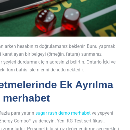
lanlarken hesabınızı doğrulamanız beklenir. Bunu yapmak
zi kanıtlayan bir belgeyi (örneğin, fatura) sunmanız
 şeyleri durdurmak için adresinizi belirtin. Ontario İçki ve
i tüm bahis işlemlerini denetlemektedir.
etmelerinde Ek Ayrılma
o merhabet
azla para yatırın
sugar rush demo merhabet
ve yepyeni
ergy Combo™'yu deneyin. Yeni RG Test sertifikası,
 zorunludur. Personel bilgisi, öz değerlendirme seçenekleri,