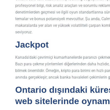
profesyonel bilgi, risk analiz araçları ve sorumlu reklaml
denetimlerden geçmesi ve ilgili oyun standartlarına sür
temalar ve bonus potansiyeli mevcuttur. Şu anda, Calm
makaralarda yer alan ve yüksek volatiliteli çarpan kom
seviyoruz.
Jackpot
Kanada'daki çevrimiçi kumarhanelerde paranızı çekmen
Bazı para çekme yöntemleri diğerlerinden daha hızlıdır,
bilmek önemlidir. Örneğin, kripto para birimi en hızlı p
anında gerçekleşir; ancak banka havaleleri çekimlerin g
Ontario dışındaki küre
web sitelerinde oyna