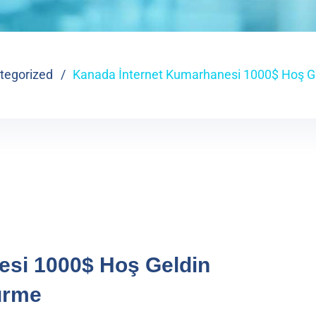
tegorized
Kanada İnternet Kumarhanesi 1000$ Hoş G
esi 1000$ Hoş Geldin
ürme