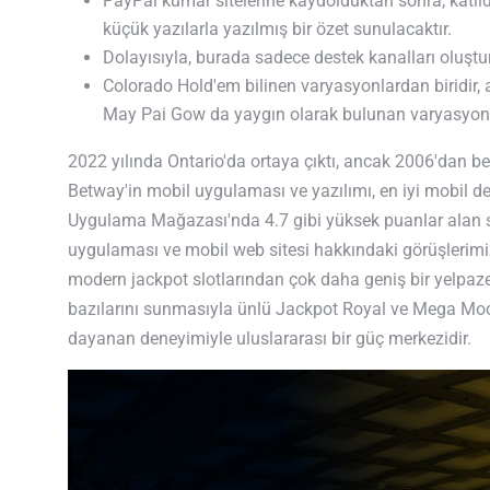
PayPal kumar sitelerine kaydolduktan sonra, katı
küçük yazılarla yazılmış bir özet sunulacaktır.
Dolayısıyla, burada sadece destek kanalları oluştur
Colorado Hold'em bilinen varyasyonlardan biridir,
May Pai Gow da yaygın olarak bulunan varyasyonl
2022 yılında Ontario'da ortaya çıktı, ancak 2006'dan ber
Betway'in mobil uygulaması ve yazılımı, en iyi mobil d
Uygulama Mağazası'nda 4.7 gibi yüksek puanlar alan s
uygulaması ve mobil web sitesi hakkındaki görüşlerimizl
modern jackpot slotlarından çok daha geniş bir yelpa
bazılarını sunmasıyla ünlü Jackpot Royal ve Mega Moola
dayanan deneyimiyle uluslararası bir güç merkezidir.