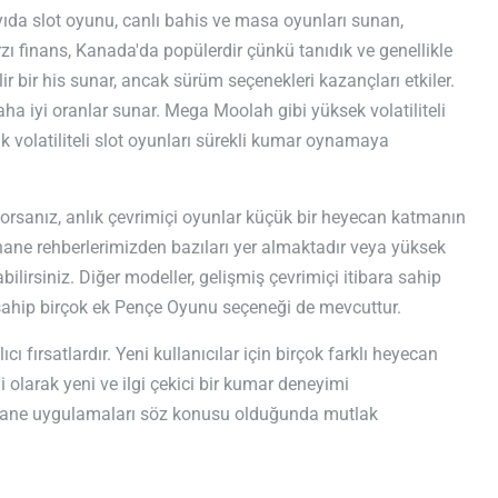
ıda slot oyunu, canlı bahis ve masa oyunları sunan,
ı finans, Kanada'da popülerdir çünkü tanıdık ve genellikle
ilir bir his sunar, ancak sürüm seçenekleri kazançları etkiler.
aha iyi oranlar sunar.
Mega Moolah gibi yüksek volatiliteli
 volatiliteli slot oyunları sürekli kumar oynamaya
yorsanız, anlık çevrimiçi oyunlar küçük bir heyecan katmanın
hane rehberlerimizden bazıları yer almaktadır veya yüksek
bilirsiniz. Diğer modeller, gelişmiş çevrimiçi itibara sahip
re sahip birçok ek Pençe Oyunu seçeneği de mevcuttur.
 fırsatlardır. Yeni kullanıcılar için birçok farklı heyecan
li olarak yeni ve ilgi çekici bir kumar deneyimi
hane uygulamaları söz konusu olduğunda mutlak