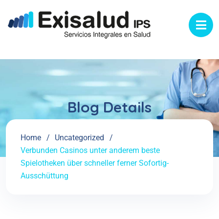
Blog Details
Home
Uncategorized
Verbunden Casinos unter anderem beste
Spielotheken über schneller ferner Sofortig-
Ausschüttung