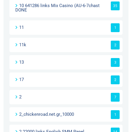
10 641286 links Mix Casino (AU-6-7chast
35
DONE
11
1
11k
2
13
3
17
2
2
7
2_chickenroad.net.gr_10000
1
2 22000 links English SMM Panel