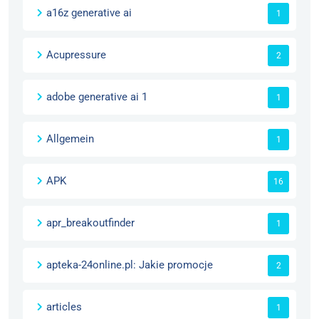
a16z generative ai
1
Acupressure
2
adobe generative ai 1
1
Allgemein
1
APK
16
apr_breakoutfinder
1
apteka-24online.pl: Jakie promocje
2
articles
1