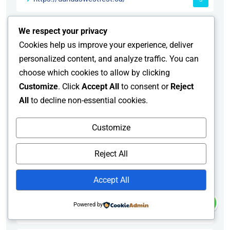
Ice Fishing Game
We respect your privacy
1
Cookies help us improve your experience, deliver
personalized content, and analyze traffic. You can
Interac Casino
2
choose which cookies to allow by clicking
Customize
. Click
Accept All
to consent or
Reject
Internet Business, Ezine Publishing
2
All
to decline non-essential cookies.
Jak dbać o
1
Customize
Jak stosować Keto
1
Reject All
Accept All
Jak vkládat a
1
Chat Whatsapp
Powered by
Jakie efekty można
1