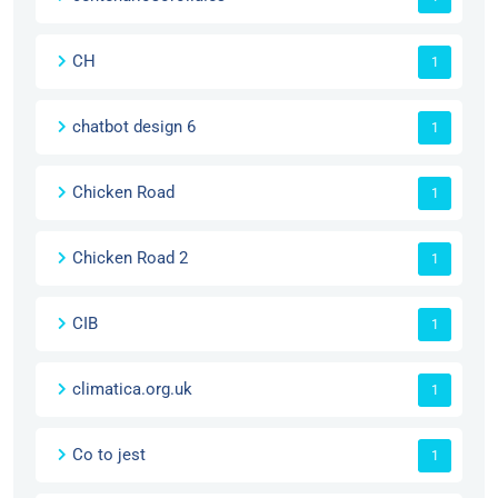
CH
1
chatbot design 6
1
Chicken Road
1
Chicken Road 2
1
CIB
1
climatica.org.uk
1
Co to jest
1