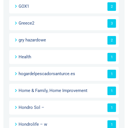
GOX1
2
Greece2
3
gry hazardowe
2
Health
1
hogardelpescadorsanturce.es
1
Home & Family, Home Improvement
1
Hondro Sol –
1
Hondrolife – w
1