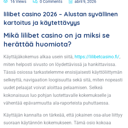
16 Views
0 Comments
abril 9, 2026
lilibet casino 2026 – Alustan syvällinen
kartoitus ja käytettävyys
Mikä lilibet casino on ja miksi se
herättää huomiota?
Käyttäjäkokemus alkaa usein siitä,
https://lilibetcasino.fi/
,
miten helposti sivusto on löydettävissä ja hankittavissa.
Tässä osiossa tarkastelemme ensisijaisesti käyttöliittymän
selkeyttä, navigaation loogisuutta sekä sitä, miten nopeasti
uudet pelaajat voivat aloittaa pelaamisen. Selkeä
kokonaisuus luo pohjan luotettavalle kokemukselle ja
vähentää epävarmuutta ala-raporteista puhuttaessa.
Käyttäjän kannalta on tärkeää, että jokainen osa-alue liittyy
suoraan käytännön kokemukseen. Tämä osio kokoaa