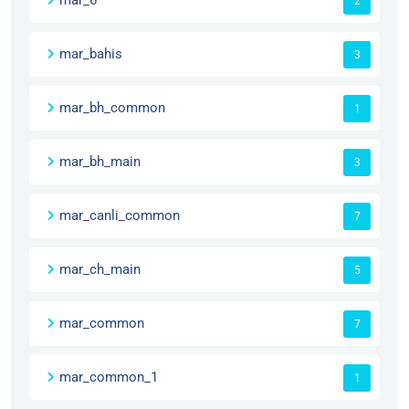
mar_6
2
mar_bahis
3
mar_bh_common
1
mar_bh_main
3
mar_canli_common
7
mar_ch_main
5
mar_common
7
mar_common_1
1