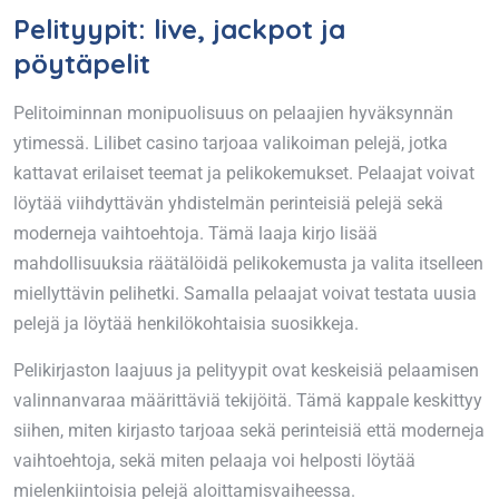
Pelityypit: live, jackpot ja
pöytäpelit
Pelitoiminnan monipuolisuus on pelaajien hyväksynnän
ytimessä. Lilibet casino tarjoaa valikoiman pelejä, jotka
kattavat erilaiset teemat ja pelikokemukset. Pelaajat voivat
löytää viihdyttävän yhdistelmän perinteisiä pelejä sekä
moderneja vaihtoehtoja. Tämä laaja kirjo lisää
mahdollisuuksia räätälöidä pelikokemusta ja valita itselleen
miellyttävin pelihetki. Samalla pelaajat voivat testata uusia
pelejä ja löytää henkilökohtaisia suosikkeja.
Pelikirjaston laajuus ja pelityypit ovat keskeisiä pelaamisen
valinnanvaraa määrittäviä tekijöitä. Tämä kappale keskittyy
siihen, miten kirjasto tarjoaa sekä perinteisiä että moderneja
vaihtoehtoja, sekä miten pelaaja voi helposti löytää
mielenkiintoisia pelejä aloittamisvaiheessa.