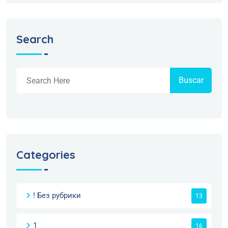
Search
Buscar
Categories
! Без рубрики
13
1
16