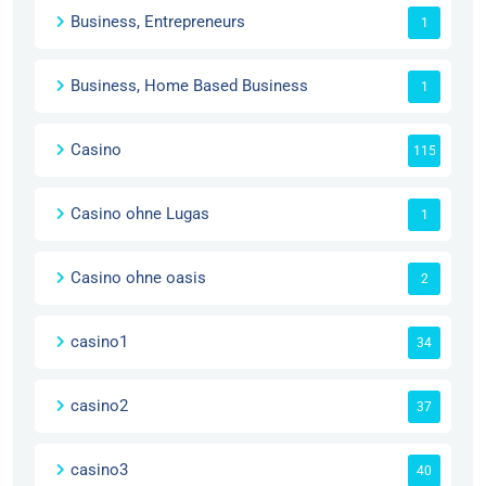
Business, Entrepreneurs
1
Business, Home Based Business
1
Casino
115
Casino ohne Lugas
1
Casino ohne oasis
2
casino1
34
casino2
37
casino3
40