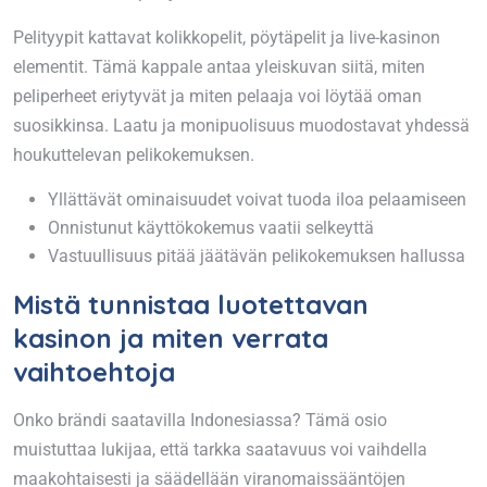
Pelityypit kattavat kolikkopelit, pöytäpelit ja live-kasinon
elementit. Tämä kappale antaa yleiskuvan siitä, miten
peliperheet eriytyvät ja miten pelaaja voi löytää oman
suosikkinsa. Laatu ja monipuolisuus muodostavat yhdessä
houkuttelevan pelikokemuksen.
Yllättävät ominaisuudet voivat tuoda iloa pelaamiseen
Onnistunut käyttökokemus vaatii selkeyttä
Vastuullisuus pitää jäätävän pelikokemuksen hallussa
Mistä tunnistaa luotettavan
kasinon ja miten verrata
vaihtoehtoja
Onko brändi saatavilla Indonesiassa? Tämä osio
muistuttaa lukijaa, että tarkka saatavuus voi vaihdella
maakohtaisesti ja säädellään viranomaissääntöjen