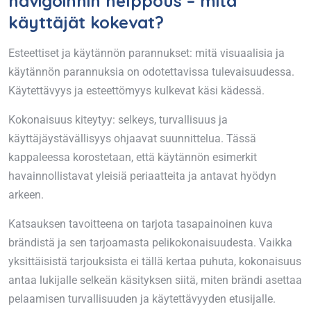
navigoinnin helppous – mitä
käyttäjät kokevat?
Esteettiset ja käytännön parannukset: mitä visuaalisia ja
käytännön parannuksia on odotettavissa tulevaisuudessa.
Käytettävyys ja esteettömyys kulkevat käsi kädessä.
Kokonaisuus kiteytyy: selkeys, turvallisuus ja
käyttäjäystävällisyys ohjaavat suunnittelua. Tässä
kappaleessa korostetaan, että käytännön esimerkit
havainnollistavat yleisiä periaatteita ja antavat hyödyn
arkeen.
Katsauksen tavoitteena on tarjota tasapainoinen kuva
brändistä ja sen tarjoamasta pelikokonaisuudesta. Vaikka
yksittäisistä tarjouksista ei tällä kertaa puhuta, kokonaisuus
antaa lukijalle selkeän käsityksen siitä, miten brändi asettaa
pelaamisen turvallisuuden ja käytettävyyden etusijalle.