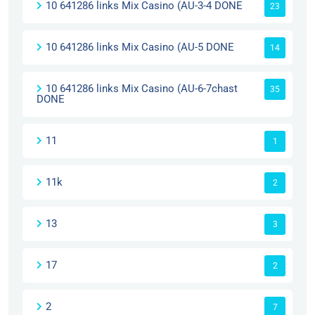
10 641286 links Mix Casino (AU-3-4 DONE
23
10 641286 links Mix Casino (AU-5 DONE
14
10 641286 links Mix Casino (AU-6-7chast
35
DONE
11
1
11k
2
13
3
17
2
2
7