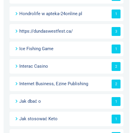
Hondrolife w apteka-24online.pl
1
https://dundaswestfest.ca/
3
Ice Fishing Game
1
Interac Casino
2
Internet Business, Ezine Publishing
2
Jak dbać o
1
Jak stosować Keto
1