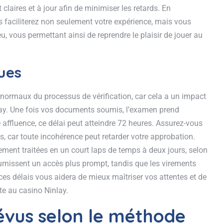
claires et à jour afin de minimiser les retards. En
faciliterez non seulement votre expérience, mais vous
u, vous permettant ainsi de reprendre le plaisir de jouer au
ues
 normaux du processus de vérification, car cela a un impact
nlay. Une fois vos documents soumis, l’examen prend
 affluence, ce délai peut atteindre 72 heures. Assurez-vous
 car toute incohérence peut retarder votre approbation.
lement traitées en un court laps de temps à deux jours, selon
ournissent un accès plus prompt, tandis que les virements
ces délais vous aidera de mieux maîtriser vos attentes et de
nte au casino Ninlay.
évus selon le méthode