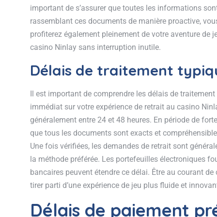
important de s’assurer que toutes les informations sont 
rassemblant ces documents de manière proactive, vous 
profiterez également pleinement de votre aventure de je
casino Ninlay sans interruption inutile.
Délais de traitement typiq
Il est important de comprendre les délais de traitement
immédiat sur votre expérience de retrait au casino Ni
généralement entre 24 et 48 heures. En période de forte
que tous les documents sont exacts et compréhensibles,
Une fois vérifiées, les demandes de retrait sont généra
la méthode préférée. Les portefeuilles électroniques f
bancaires peuvent étendre ce délai. Être au courant de 
tirer parti d’une expérience de jeu plus fluide et innova
Délais de paiement pr