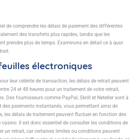
tiel de comprendre les délais de paiement des différentes
alement des transferts plus rapides, tandis que les
nt prendre plus de temps. Examinons en détail ce à quoi
rait.
feuilles électroniques
our leur célérité de transaction, les délais de retrait peuvent
ntre 24 et 48 heures pour un traitement de votre retrait,
s. Des fournisseurs comme PayPal, Skrill et Neteller sont à
t des paiements instantanés, vous permettant ainsi de
 les délais de traitement peuvent fluctuer en fonction des
e casino. Il est donc essentiel de consulter les conditions de
er un retrait, car certaines limites ou conditions peuvent