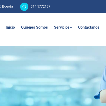
2, Bogotá
314 5772197
Inicio
Quiénes Somos
Servicios
Contáctanos