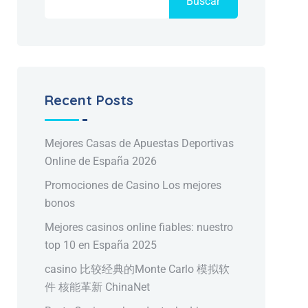
Buscar
Recent Posts
Mejores Casas de Apuestas Deportivas
Online de España 2026
Promociones de Casino Los mejores
bonos
Mejores casinos online fiables: nuestro
top 10 en España 2025
casino 比较经典的Monte Carlo 模拟软
件 核能革新 ChinaNet