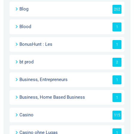
Blog
262
Blood
1
BonusHunt : Les
1
bt prod
2
Business, Entrepreneurs
1
Business, Home Based Business
1
Casino
115
Casino ohne Lugas
1