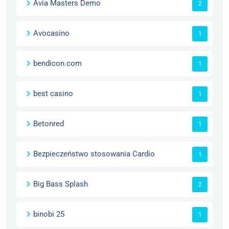
Avia Masters Demo
2
Avocasino
1
bendicon.com
1
best casino
1
Betonred
1
Bezpieczeństwo stosowania Cardio
1
Big Bass Splash
2
binobi 25
1