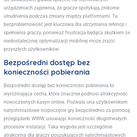
urządzeniach zapewnia, że gracze spotykają znikome
utrudnienia podczas zmiany między platformami. Ta
bezproblemowość jest kluczowa dla utrzymania retencji i
spełnienia graczy, ponieważ frustracja będąca skutkiem ze
niedostatecznej optymalizacji mobilnej może zrazić
przyszłych użytkowników.
Bezpośredni dostęp bez
konieczności pobierania
Bezpośredni dostęp bez konieczności pobierania to
wyróżniająca cecha, która znacznie podnosi atrakcyjność
nowoczesnych kasyn online. Pozwala ona użytkownikom
natychmiastowe rozpoczęcie gry bezpośrednio za pomocą
przeglądarki WWW, usuwając konieczność długotrwałych
procesów instalacji. Taka wygoda jest szczególnie
atrakcyjna dla graczy poszukujących natychmiastowych