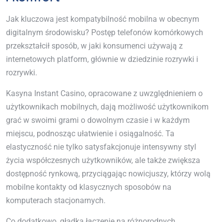
Jak kluczowa jest kompatybilność mobilna w obecnym
digitalnym środowisku? Postęp telefonów komórkowych
przekształcił sposób, w jaki konsumenci używają z
internetowych platform, głównie w dziedzinie rozrywki i
rozrywki.
Kasyna Instant Casino, opracowane z uwzględnieniem o
użytkownikach mobilnych, dają możliwość użytkownikom
grać w swoimi grami o dowolnym czasie i w każdym
miejscu, podnosząc ułatwienie i osiągalność. Ta
elastyczność nie tylko satysfakcjonuje intensywny styl
życia współczesnych użytkowników, ale także zwiększa
dostępność rynkową, przyciągając nowicjuszy, którzy wolą
mobilne kontakty od klasycznych sposobów na
komputerach stacjonarnych.
Co dodatkowo, gładka łączenie na różnorodnych