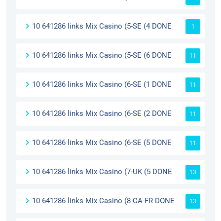
10 641286 links Mix Casino (5-SE (4 DONE
1
10 641286 links Mix Casino (5-SE (6 DONE
11
10 641286 links Mix Casino (6-SE (1 DONE
11
10 641286 links Mix Casino (6-SE (2 DONE
11
10 641286 links Mix Casino (6-SE (5 DONE
11
10 641286 links Mix Casino (7-UK (5 DONE
13
10 641286 links Mix Casino (8-CA-FR DONE
13