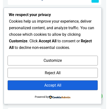
Casino ohne oasis
2
We respect your privacy
Cookies help us improve your experience, deliver
casino1
personalized content, and analyze traffic. You can
34
choose which cookies to allow by clicking
Customize
. Click
Accept All
to consent or
Reject
casino2
37
All
to decline non-essential cookies.
casino3
40
Customize
casino4
44
Reject All
centenariosorolla.es
Accept All
1
Chat Whatsapp
Powered by
CH
1