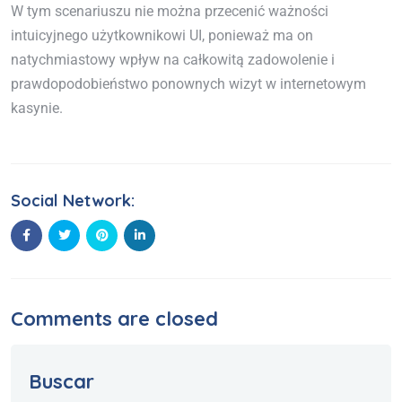
W tym scenariuszu nie można przecenić ważności
intuicyjnego użytkownikowi UI, ponieważ ma on
natychmiastowy wpływ na całkowitą zadowolenie i
prawdopodobieństwo ponownych wizyt w internetowym
kasynie.
Social Network:
Comments are closed
Buscar