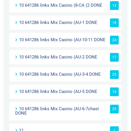
10 641286 links Mix Casino (8-CA (2 DONE
13
10 641286 links Mix Casino (AU-1 DONE
18
10 641286 links Mix Casino (AU-10-11 DONE
24
10 641286 links Mix Casino (AU-2 DONE
17
10 641286 links Mix Casino (AU-3-4 DONE
23
10 641286 links Mix Casino (AU-5 DONE
14
10 641286 links Mix Casino (AU-6-7chast
35
DONE
11
1