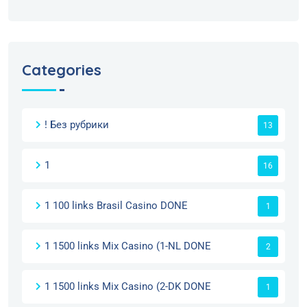
Categories
! Без рубрики
13
1
16
1 100 links Brasil Casino DONE
1
1 1500 links Mix Casino (1-NL DONE
2
1 1500 links Mix Casino (2-DK DONE
1