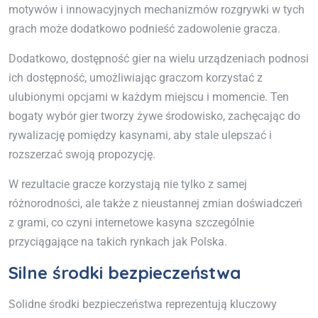
motywów i innowacyjnych mechanizmów rozgrywki w tych
grach może dodatkowo podnieść zadowolenie gracza.
Dodatkowo, dostępność gier na wielu urządzeniach podnosi
ich dostępność, umożliwiając graczom korzystać z
ulubionymi opcjami w każdym miejscu i momencie. Ten
bogaty wybór gier tworzy żywe środowisko, zachęcając do
rywalizację pomiędzy kasynami, aby stale ulepszać i
rozszerzać swoją propozycję.
W rezultacie gracze korzystają nie tylko z samej
różnorodności, ale także z nieustannej zmian doświadczeń
z grami, co czyni internetowe kasyna szczególnie
przyciągające na takich rynkach jak Polska.
Silne środki bezpieczeństwa
Solidne środki bezpieczeństwa reprezentują kluczowy