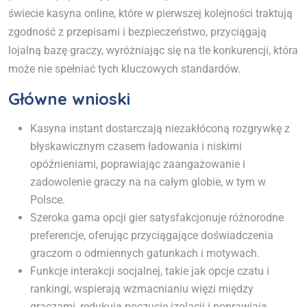
świecie kasyna online, które w pierwszej kolejności traktują
zgodność z przepisami i bezpieczeństwo, przyciągają
lojalną bazę graczy, wyróżniając się na tle konkurencji, która
może nie spełniać tych kluczowych standardów.
Główne wnioski
Kasyna instant dostarczają niezakłóconą rozgrywkę z
błyskawicznym czasem ładowania i niskimi
opóźnieniami, poprawiając zaangażowanie i
zadowolenie graczy na na całym globie, w tym w
Polsce.
Szeroka gama opcji gier satysfakcjonuje różnorodne
preferencje, oferując przyciągające doświadczenia
graczom o odmiennych gatunkach i motywach.
Funkcje interakcji socjalnej, takie jak opcje czatu i
rankingi, wspierają wzmacnianiu więzi między
graczami, redukują poczucie izolacji i poprawiają