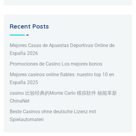
Recent Posts
Mejores Casas de Apuestas Deportivas Online de
España 2026
Promociones de Casino Los mejores bonos
Mejores casinos online fiables: nuestro top 10 en
España 2025
casino 比较经典的Monte Carlo 模拟软件 核能革新
ChinaNet
Beste Casinos ohne deutsche Lizenz mit
Spielautomaten