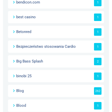
bendicon.com
1
best casino
1
Betonred
1
Bezpieczeństwo stosowania Cardio
1
Big Bass Splash
2
binobi 25
1
Blog
262
Blood
1