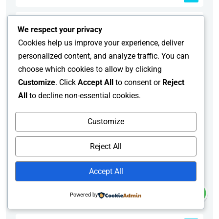
klippan.es
1
We respect your privacy
Cookies help us improve your experience, deliver
Le guide ultime
1
personalized content, and analyze traffic. You can
choose which cookies to allow by clicking
leedr-project.co.uk
Customize
. Click
Accept All
to consent or
Reject
2
All
to decline non-essential cookies.
Lizaro
1
Customize
Lizaro Casino
1
Reject All
maclaren.es
1
Accept All
Chat Whatsapp
Powered by
mar_10
1