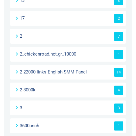
13
3
17
2
2
7
2_chickenroad.net.gr_10000
1
2 22000 links English SMM Panel
14
2 3000k
4
3
3
3600anch
1