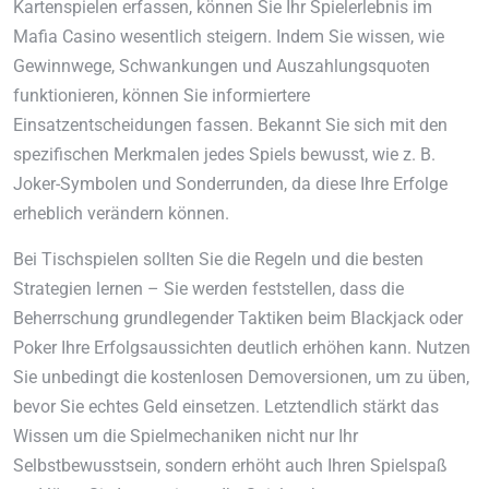
Kartenspielen erfassen, können Sie Ihr Spielerlebnis im
Mafia Casino wesentlich steigern. Indem Sie wissen, wie
Gewinnwege, Schwankungen und Auszahlungsquoten
funktionieren, können Sie informiertere
Einsatzentscheidungen fassen. Bekannt Sie sich mit den
spezifischen Merkmalen jedes Spiels bewusst, wie z. B.
Joker-Symbolen und Sonderrunden, da diese Ihre Erfolge
erheblich verändern können.
Bei Tischspielen sollten Sie die Regeln und die besten
Strategien lernen – Sie werden feststellen, dass die
Beherrschung grundlegender Taktiken beim Blackjack oder
Poker Ihre Erfolgsaussichten deutlich erhöhen kann. Nutzen
Sie unbedingt die kostenlosen Demoversionen, um zu üben,
bevor Sie echtes Geld einsetzen. Letztendlich stärkt das
Wissen um die Spielmechaniken nicht nur Ihr
Selbstbewusstsein, sondern erhöht auch Ihren Spielspaß