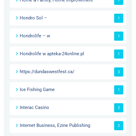
Home & Family, Home Improvement
1
Hondro Sol –
1
Hondrolife – w
1
Hondrolife w apteka-24online.pl
1
https://dundaswestfest.ca/
3
Ice Fishing Game
1
Interac Casino
2
Internet Business, Ezine Publishing
2