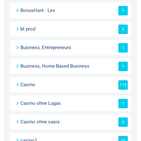
BonusHunt : Les
1
bt prod
2
Business, Entrepreneurs
1
Business, Home Based Business
1
Casino
115
Casino ohne Lugas
1
Casino ohne oasis
2
casino1
34