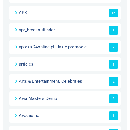
APK
16
apr_breakoutfinder
1
apteka-24online.pl: Jakie promocje
2
articles
1
Arts & Entertainment, Celebrities
2
Avia Masters Demo
2
Avocasino
1