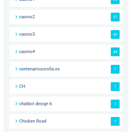
casino2
37
casino3
40
casino4
44
centenariosorolla.es
1
CH
1
chatbot design 6
1
Chicken Road
1