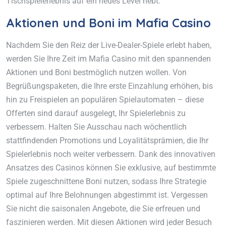
Tischspielerlebnis auf ein neues Level hebt.
Aktionen und Boni im Mafia Casino
Nachdem Sie den Reiz der Live-Dealer-Spiele erlebt haben,
werden Sie Ihre Zeit im Mafia Casino mit den spannenden
Aktionen und Boni bestmöglich nutzen wollen. Von
Begrüßungspaketen, die Ihre erste Einzahlung erhöhen, bis
hin zu Freispielen an populären Spielautomaten – diese
Offerten sind darauf ausgelegt, Ihr Spielerlebnis zu
verbessern. Halten Sie Ausschau nach wöchentlich
stattfindenden Promotions und Loyalitätsprämien, die Ihr
Spielerlebnis noch weiter verbessern. Dank des innovativen
Ansatzes des Casinos können Sie exklusive, auf bestimmte
Spiele zugeschnittene Boni nutzen, sodass Ihre Strategie
optimal auf Ihre Belohnungen abgestimmt ist. Vergessen
Sie nicht die saisonalen Angebote, die Sie erfreuen und
faszinieren werden. Mit diesen Aktionen wird jeder Besuch