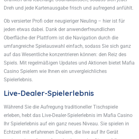
Dreh und jede Kartenausgabe frisch und aufregend anfühlt.
Ob versierter Profi oder neugieriger Neuling – hier ist für
jeden etwas dabei. Dank der anwenderfreundlichen
Oberfläche der Plattform ist die Navigation durch die
umfangreiche Spielauswahl einfach, sodass Sie sich ganz
auf das Wesentliche konzentrieren können: den Reiz des
Spiels. Mit regelmäßigen Updates und Aktionen bietet Mafia
Casino Spielern wie Ihnen ein unvergleichliches
Spielerlebnis.
Live-Dealer-Spielerlebnis
Während Sie die Aufregung traditioneller Tischspiele
erleben, hebt das Live-Dealer-Spielerlebnis im Mafia Casino
Ihr Spielerlebnis auf ein ganz neues Niveau. Sie spielen in
Echtzeit mit erfahrenen Dealern, die live auf Ihr Gerät