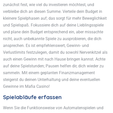
zunächst fest, wie viel du investieren möchtest, und
verbleibe dich an diesen Summe. Verteile dein Budget in
kleinere Spielphasen auf; das sorgt für mehr Beweglichkeit
und Spielspaß. Fokussiere dich auf deine Lieblingsspiele
und plane dein Budget entsprechend ein, aber missachte
nicht, auch unbekannte Spiele zu ausprobieren, die dich
ansprechen. Es ist empfehlenswert, Gewinn- und
Verlustlimits festzulegen, damit du sowohl Nervenkitzel als
auch einen Gewinn mit nach Hause bringen kannst. Achte
auf deine Spielstunden; Pausen helfen dir, dich wieder zu
sammeln. Mit einem geplanten Finanzmanagement
steigerst du deinen Unterhaltung und deine eventuellen
Gewinne im Mafia Casino!
Spielabläufe erfassen
Wenn Sie die Funktionsweise von Automatenspielen und