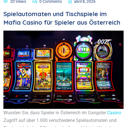
20 Views
0 Comments
abril 8, 2026
Spielautomaten und Tischspiele im
Mafia Casino für Spieler aus Österreich
Wussten Sie, dass Spieler in Österreich im Gangster
Casino
Zugriff auf über 1.000 verschiedene Spielautomaten und