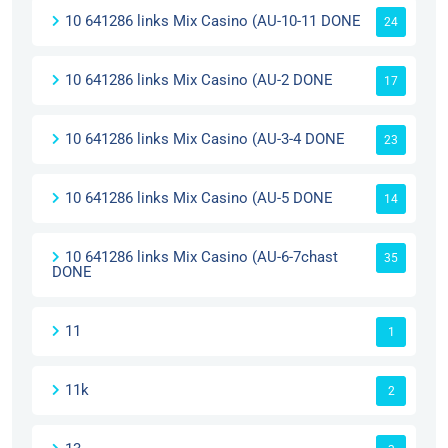
10 641286 links Mix Casino (AU-10-11 DONE
24
10 641286 links Mix Casino (AU-2 DONE
17
10 641286 links Mix Casino (AU-3-4 DONE
23
10 641286 links Mix Casino (AU-5 DONE
14
10 641286 links Mix Casino (AU-6-7chast
35
DONE
11
1
11k
2