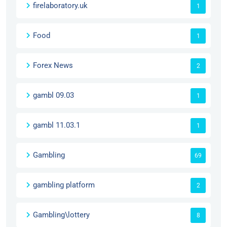
firelaboratory.uk
1
Food
1
Forex News
2
gambl 09.03
1
gambl 11.03.1
1
Gambling
69
gambling platform
2
Gambling\lottery
8